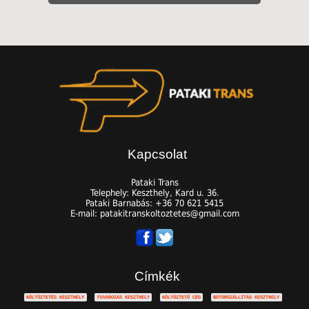
Kapcsolat
Pataki Trans
Telephely: Keszthely, Kard u. 36.
Pataki Barnabás: +36 70 621 5415
E-mail: patakitranskoltoztetes@gmail.com
Címkék
KÖLTÖZTETÉS KESZTHELY
FUVAROZÁS KESZTHELY
KÖLTÖZTETŐ CÉG
BÚTORSZÁLLÍTÁS KESZTHELY