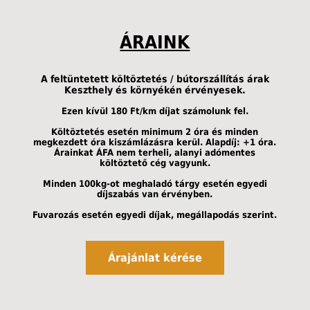
ÁRAINK
A feltüntetett költöztetés / bútorszállítás árak
Keszthely és környékén érvényesek.
Ezen kívül 180 Ft/km díjat számolunk fel.
Költöztetés esetén minimum 2 óra és minden
megkezdett óra kiszámlázásra kerül. Alapdíj: +1 óra.
Árainkat ÁFA nem terheli, alanyi adómentes
költöztető cég vagyunk.
Minden 100kg-ot meghaladó tárgy esetén egyedi
díjszabás van érvényben.
Fuvarozás esetén egyedi díjak, megállapodás szerint.
Árajánlat kérése