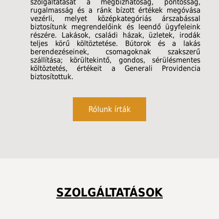
szolgáltatását a megbízhatóság, pontosság,
rugalmasság és a ránk bízott értékek megóvása
vezérli, melyet középkategóriás árszabással
biztosítunk megrendelőink és leendő ügyfeleink
részére. Lakások, családi házak, üzletek, irodák
teljes körű költöztetése. Bútorok és a lakás
berendezéseinek, csomagoknak szakszerű
szállítása; körültekintő, gondos, sérülésmentes
költöztetés, értékeit a Generali Providencia
biztosítottuk.
Rólunk írták
SZOLGÁLTATÁSOK