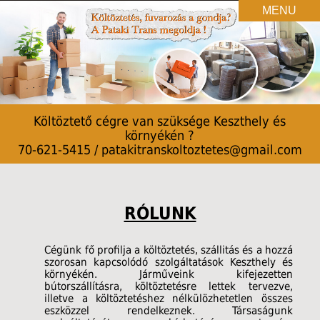
MENU
Költöztető cégre van szüksége Keszthely és
környékén ?
70-621-5415 / patakitranskoltoztetes@gmail.com
RÓLUNK
Cégünk fő profilja a költöztetés, szállitás és a hozzá
szorosan kapcsolódó szolgáltatások Keszthely és
környékén. Járműveink kifejezetten
bútorszállításra, költöztetésre lettek tervezve,
illetve a költöztetéshez nélkülözhetetlen összes
eszközzel rendelkeznek. Társaságunk